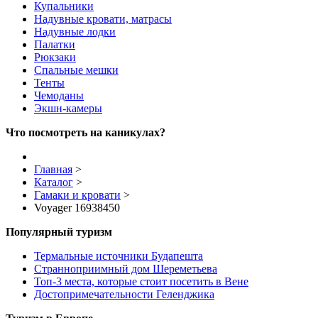
Купальники
Надувные кровати, матрасы
Надувные лодки
Палатки
Рюкзаки
Спальные мешки
Тенты
Чемоданы
Экшн-камеры
Что посмотреть на каникулах?
Главная
>
Каталог
>
Гамаки и кровати
>
Voyager 16938450
Популярный туризм
Термальные источники Будапешта
Странноприимный дом Шереметьева
Топ-3 места, которые стоит посетить в Вене
Достопримечательности Геленджика