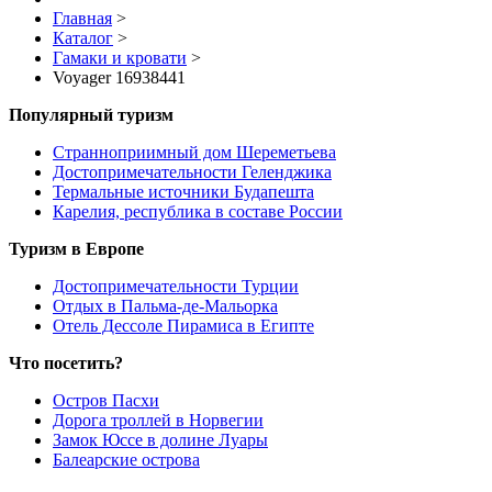
Главная
>
Каталог
>
Гамаки и кровати
>
Voyager 16938441
Популярный туризм
Странноприимный дом Шереметьева
Достопримечательности Геленджика
Термальные источники Будапешта
Карелия, республика в составе России
Туризм в Европе
Достопримечательности Турции
Отдых в Пальма-де-Мальорка
Отель Дессоле Пирамиса в Египте
Что посетить?
Остров Пасхи
Дорога троллей в Норвегии
Замок Юссе в долине Луары
Балеарские острова