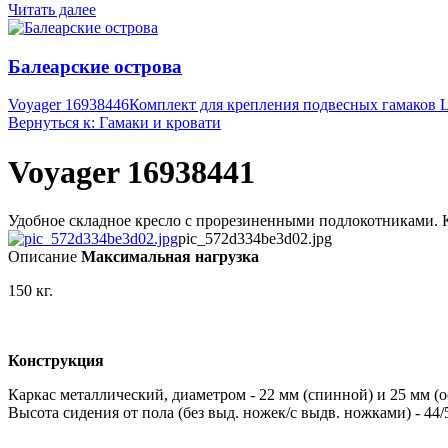
Читать далее
Балеарские острова
Voyager 16938446
Комплект для крепления подвесных гамаков La
Вернуться к: Гамаки и кровати
Voyager 16938441
Удобное складное кресло с прорезиненными подлокотниками. Кр
pic_572d334be3d02.jpg
Описание
Максимальная нагрузка
150 кг.
Конструкция
Каркас металлический, диаметром - 22 мм (спинной) и 25 мм (о
Высота сидения от пола (без выд. ножек/с выдв. ножками) - 44/