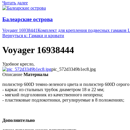
Читать далее
Балеарские острова
Voyager 16938441
Комплект для крепления подвесных гамаков La
Вернуться к: Гамаки и кровати
Voyager 16938444
Удобное кресло,
pic_572d3349b1ec8.jpg
Описание
Материалы
полиэстер 600D темно-зеленого цвета и полиэстер 600D серо
- каркас из стальных трубок диаметром 18 и 22 мм;
- мягкий подголовник из качественного неопрена;
- пластиковые подлокотники, регулируемые в 8 положениях;
Дополнительно