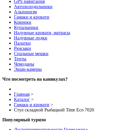
GPS навигация
Автохолодильники
Альпинизм
Гамаки и кровати
Коврики
Купальники
Надувные кровати, матрасы
Надувные лодки
Палатки
Рюкзаки
Спальные мешки
Тенты
Чемоданы
Экшн-камеры
Что посмотреть на каникулах?
Главная
>
Каталог
>
Гамаки и кровати
>
Стул складной Рыбацкий Time Eco 7020
Популярный туризм
Достопримечательности Геленджика