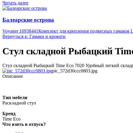
Читать далее
Балеарские острова
Voyager 16938441
Комплект для крепления подвесных гамаков La
Вернуться к: Гамаки и кровати
Стул складной Рыбацкий Time
Стул складной Рыбацкий Time Eco 7020 Удобный легкий складной
pic_572d30ccc0803.jpg
Описание
Тип мебели
Раскладной стул
Бренд
Time Eco
Что взять в отпуск?