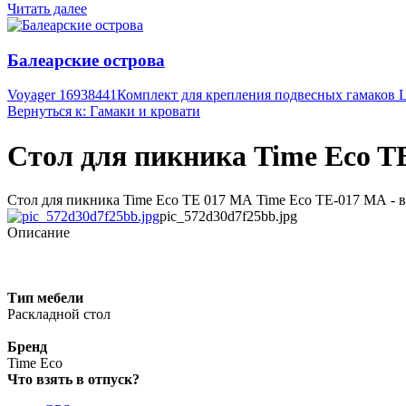
Читать далее
Балеарские острова
Voyager 16938441
Комплект для крепления подвесных гамаков La
Вернуться к: Гамаки и кровати
Стол для пикника Time Eco T
Стол для пикника Time Eco TE 017 MА Time Eco TE-017 MА - ве
pic_572d30d7f25bb.jpg
Описание
Тип мебели
Раскладной стол
Бренд
Time Eco
Что взять в отпуск?