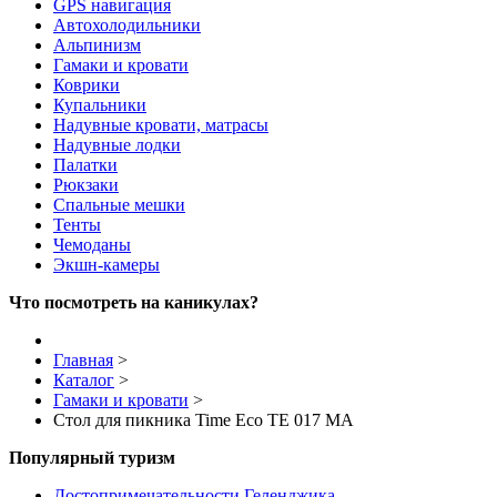
GPS навигация
Автохолодильники
Альпинизм
Гамаки и кровати
Коврики
Купальники
Надувные кровати, матрасы
Надувные лодки
Палатки
Рюкзаки
Спальные мешки
Тенты
Чемоданы
Экшн-камеры
Что посмотреть на каникулах?
Главная
>
Каталог
>
Гамаки и кровати
>
Стол для пикника Time Eco TE 017 MА
Популярный туризм
Достопримечательности Геленджика