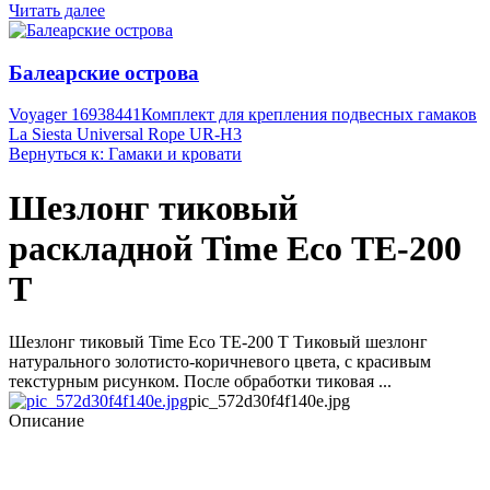
Читать далее
Балеарские острова
Voyager 16938441
Комплект для крепления подвесных гамаков
La Siesta Universal Rope UR-H3
Вернуться к: Гамаки и кровати
Шезлонг тиковый
раскладной Time Eco ТЕ-200
Т
Шезлонг тиковый Time Eco ТЕ-200 Т Тиковый шезлонг
натурального золотисто-коричневого цвета, с красивым
текстурным рисунком. После обработки тиковая ...
pic_572d30f4f140e.jpg
Описание