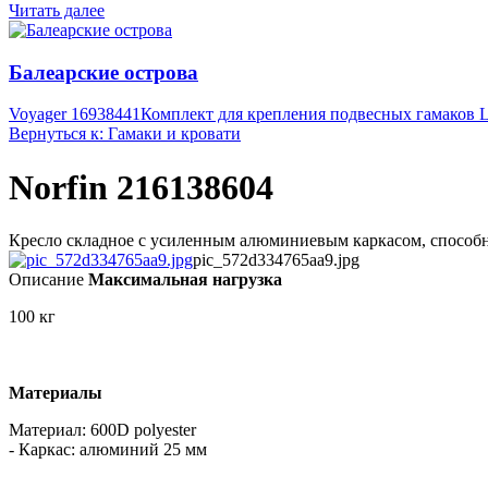
Читать далее
Балеарские острова
Voyager 16938441
Комплект для крепления подвесных гамаков La
Вернуться к: Гамаки и кровати
Norfin 216138604
Кресло складное с усиленным алюминиевым каркасом, способно
pic_572d334765aa9.jpg
Описание
Максимальная нагрузка
100 кг
Материалы
Материал: 600D polyester
- Каркас: алюминий 25 мм