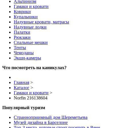
Альпинизм
Гамаки и кровати
Коврики
Купальники
Надувные кровати, матрасы
Надувные лодки
Палатки
Рюкзаки
Спальные мешки
Тенты
Чемоданы
Экшн-камеры
Что посмотреть на каникулах?
Главная
>
Каталог
>
Гамаки и кровати
>
Norfin 216138604
Популярный туризм
Странноприимный дом Шереметьева
Музей дизайна в Барселоне
Топ-3 места, которые стоит посетить в Вене