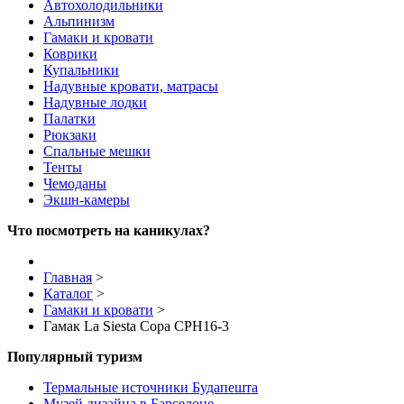
Автохолодильники
Альпинизм
Гамаки и кровати
Коврики
Купальники
Надувные кровати, матрасы
Надувные лодки
Палатки
Рюкзаки
Спальные мешки
Тенты
Чемоданы
Экшн-камеры
Что посмотреть на каникулах?
Главная
>
Каталог
>
Гамаки и кровати
>
Гамак La Siesta Copa CPH16-3
Популярный туризм
Термальные источники Будапешта
Музей дизайна в Барселоне