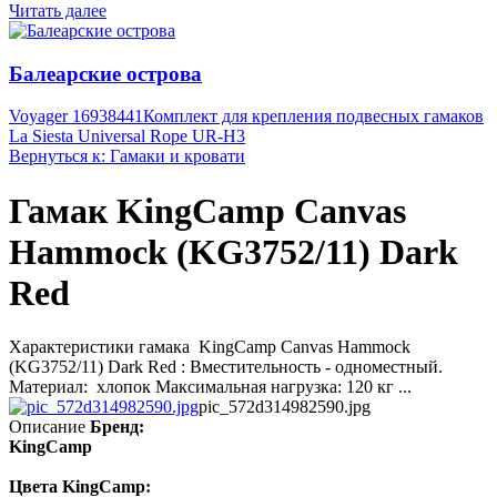
Читать далее
Балеарские острова
Voyager 16938441
Комплект для крепления подвесных гамаков
La Siesta Universal Rope UR-H3
Вернуться к: Гамаки и кровати
Гамак KingСamp Canvas
Hammock (KG3752/11) Dark
Red
Характеристики гамака KingСamp Canvas Hammock
(KG3752/11) Dark Red : Вместительность - одноместный.
Материал: хлопок Максимальная нагрузка: 120 кг ...
pic_572d314982590.jpg
Описание
Бренд:
KingCamp
Цвета KingCamp: