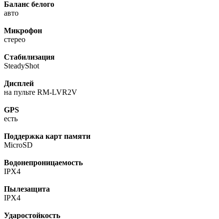
Баланс белого
авто
Микрофон
стерео
Стабилизация
SteadyShot
Дисплей
на пульте RM-LVR2V
GPS
есть
Поддержка карт памяти
МicroSD
Водонепроницаемость
IPX4
Пылезащита
IPX4
Ударостойкость