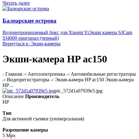
Читать далее
Балеарские острова
Водонепроницаемый бокс для Xiaomi Yi
Экшн камера SJCam
SJ4000 оригинал (черный)
Вернуться к: Экшн-камеры
Экшн-камера HP ac150
- Главная -› Автоэлектроника -› Автомобильные регистраторы
-› Видеорегистраторы -› Экшн-камера HP ac150 Экшн-камера
HP ...
pic_572d1a07939e5.jpg
Описание
Производитель
HP
Тип
Для активной съемки (универсальная)
Разрешение камеры
5 Mpx