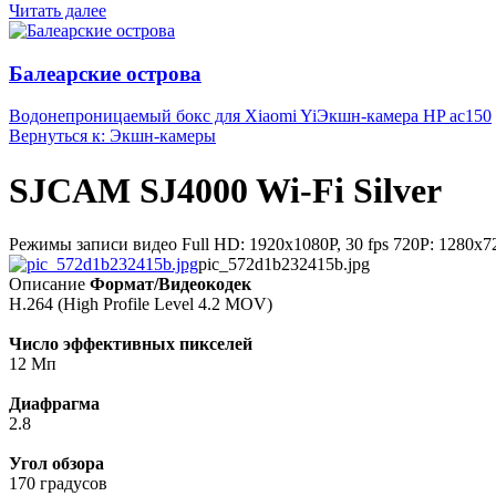
Читать далее
Балеарские острова
Водонепроницаемый бокс для Xiaomi Yi
Экшн-камера HP ac150
Вернуться к: Экшн-камеры
SJCAM SJ4000 Wi-Fi Silver
Режимы записи видео Full HD: 1920х1080P, 30 fps 720P: 1280х72
pic_572d1b232415b.jpg
Описание
Формат/Видеокодек
H.264 (High Profile Level 4.2 MOV)
Число эффективных пикселей
12 Мп
Диафрагма
2.8
Угол обзора
170 градусов