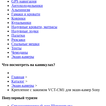
GPS навигация
Автохолодильники
Альпинизм
Гамаки и кровати
Коврики
Купальники
Надувные кровати, матрасы
Надувные лодки
Палатки
Рюкзаки
Спальные мешки
Тенты
Чемоданы
Экшн-камеры
Что посмотреть на каникулах?
Главная
>
Каталог
>
Экшн-камеры
>
Крепление с зажимом VCT-CM1 для экшн-камер Sony
Популярный туризм
Странноприимный дом Шереметьева