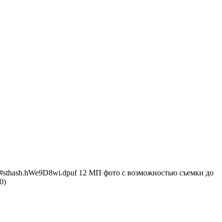
lack#sthash.hWe9D8wi.dpuf 12 МП фото с возможностью съемки до
0)