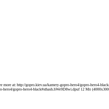
 more at: http://gopro.kiev.ua/kamery-gopro-hero4/gopro-hero4-b
opro-hero4/gopro-hero4-black#sthash.hWe9D8wi.dpuf 12 Мп (4000x300