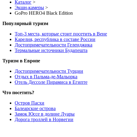
Каталог
>
Экшн-камеры
>
GoPro HERO4 Black Edition
Популярный туризм
Топ-3 места, которые стоит посетить в Вене
Карелия, республика в составе России
Достопримечательности Геленджика
Термальные источники Будапешта
Туризм в Европе
Достопримечательности Турции
Отдых в Пальма-де-Мальорка
Отель Дессоле Пирамиса в Египте
Что посетить?
Остров Пасхи
Балеарские острова
Замок Юссе в долине Луары
Дорога троллей в Норвегии