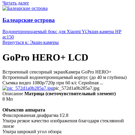
Читать далее
Балеарские острова
Водонепроницаемый бокс для Xiaomi Yi
Экшн-камера HP
ac150
Вернуться к: Экшн-камеры
GoPro HERO+ LCD
Встроенный сенсорный экранКамера GoPro HERO+
Встроенный водонепроницаемый корпус (до 40 м глубины)
Съемка видео 1080p/720p при 60 к/с Серийная ...
pic_572d1a0b285a7.jpg
Описание
Матрица (светочувствительный элемент)
8 Мп
Объектив аппарата
Фиксированная диафрагма f/2.8
Ультра резкое качество изображения благодаря стеклянной
линзе
Ультра широкий угол обзора