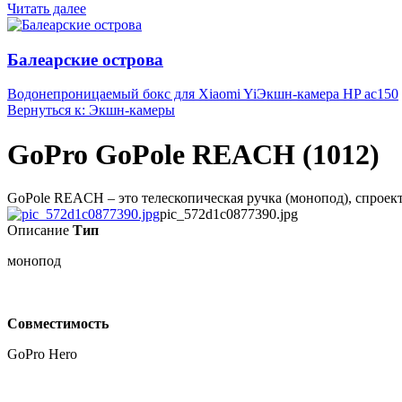
Читать далее
Балеарские острова
Водонепроницаемый бокс для Xiaomi Yi
Экшн-камера HP ac150
Вернуться к: Экшн-камеры
GoPro GoPole REACH (1012)
GoPole REACH – это телескопическая ручка (монопод), спроект
pic_572d1c0877390.jpg
Описание
Тип
монопод
Совместимость
GoPro Hero