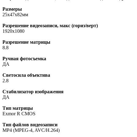
Размеры
25x47x82мм
Разрешение видеозаписи, макс (гориз/верт)
1920x1080
Разрешение матрицы
8.8
Ручная фотосъемка
ДА
Светосила объектива
2.8
Стабилизатор изображения
ДА
Тип матрицы
Exmor R CMOS
Тип файлов видеозаписи
MP4 (MPEG-4, AVC/H.264)