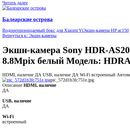
Читать далее
Балеарские острова
Водонепроницаемый бокс для Xiaomi Yi
Экшн-камера HP ac150
Вернуться к: Экшн-камеры
Экшн-камера Sony HDR-AS200
8.8Mpix белый Модель: HDR
HDMI, наличие ДА USB, наличие ДА Wi-Fi встроенный Автома
pic_572d1b3fc751e.jpg
Описание
HDMI, наличие
ДА
USB, наличие
ДА
Wi-Fi
встроенный