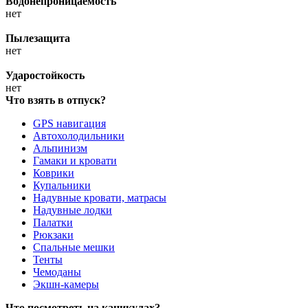
Водонепроницаемость
нет
Пылезащита
нет
Ударостойкость
нет
Что взять в отпуск?
GPS навигация
Автохолодильники
Альпинизм
Гамаки и кровати
Коврики
Купальники
Надувные кровати, матрасы
Надувные лодки
Палатки
Рюкзаки
Спальные мешки
Тенты
Чемоданы
Экшн-камеры
Что посмотреть на каникулах?