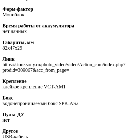
Форм-фактор
Моноблок
Время работы от аккумулятора
нет данных
Габариты, мм
82x47x25
Линк
https://store.sony.ru/photo_video/video/Action_cam/index.php?
prodid=309067&acc_from_page=
Крепление
клейкое крепление VCT-AM1
Бокс
водонепроницаемый бокс SPK-AS2
Пульт ДУ
нет
Другое
USB-кабель