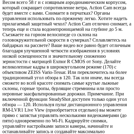
Весом всего 58 г и с изящным аэродинамическим корпусом,
который сокращает сопротивление ветра, Action Cam всегда
будет вместе с вами. Снимаете в перчатках? Органы
управления использовать по-прежнему легко. Хотите надеть
прилагаемый защитный чехол? Action Cam отлично снимает, а
теперь еще и стала водонепроницаемой на глубине до 5 м.
Съезжаете на горном велосипеде со склона на
головокружительной скорости в сумерках? Сплавляетесь на
байдарках на рассвете? Ваше видео все равно будет отличным
благодаря улучшенной четкости изображения в условиях
низкой освещенности и значительному снижению
зернистости с матрицей Exmor R CMOS от Sony. Делайте
великолепные кадры в широкоугольном режиме (170) с
объективом ZEISS Vario-Tessar. Или переключитесь на более
традиционный угол обзора в 120. Так или иначе, вы всегда
сможете во всей красоте снимать самые крутые лыжные
склоны, горные тропы, бурлящие стремнины или просто
неровные заасфальтированные дорожки. Примечание. При
включенной функции SteadyShot доступен только один угол
обзора — 120. Используя пульт дистанционного управления
RM-LVR1 Live View (приобретается отдельно) вы можете
прямо с запястья управлять несколькими видеокамерами (до
пяти) одновременно по Wi-Fi. Кадрируйте снимки,
управляйте настройками записи камеры, начинайте и
останавливайте запись и создавайте максимально