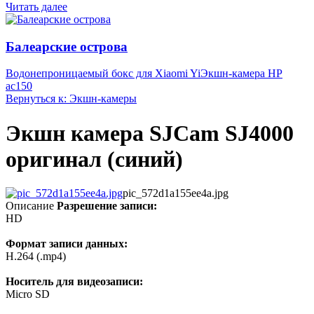
Читать далее
Балеарские острова
Водонепроницаемый бокс для Xiaomi Yi
Экшн-камера HP
ac150
Вернуться к: Экшн-камеры
Экшн камера SJCam SJ4000
оригинал (синий)
pic_572d1a155ee4a.jpg
Описание
Разрешение записи:
HD
Формат записи данных:
H.264 (.mp4)
Носитель для видеозаписи:
Micro SD