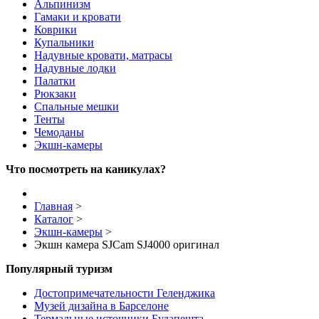
Альпинизм
Гамаки и кровати
Коврики
Купальники
Надувные кровати, матрасы
Надувные лодки
Палатки
Рюкзаки
Спальные мешки
Тенты
Чемоданы
Экшн-камеры
Что посмотреть на каникулах?
Главная
>
Каталог
>
Экшн-камеры
>
Экшн камера SJCam SJ4000 оригинал
Популярный туризм
Достопримечательности Геленджика
Музей дизайна в Барселоне
Термальные источники Будапешта