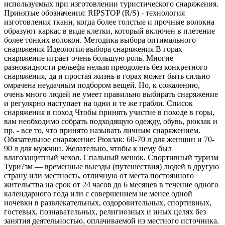
используемых при изготовлении туристического снаряжения.
Принятые обозначения: RIPSTOP (R/S) - технология
изготовления ткани, когда более толстые и прочные волокна
образуют каркас в виде клетки, который включен в плетение
более тонких волокон. Методика выбора оптимального
снаряжения Идеология выбора снаряжения В горах
снаряжение играет очень большую роль. Многие
разновидности рельефа нельзя преодолеть без конкретного
снаряжения, да и простая жизнь в горах может быть сильно
омрачена неудачным подбором вещей. Но, к сожалению,
очень много людей не умеет правильно выбирать снаряжение
и регулярно наступает на одни и те же грабли. Список
снаряжения в поход Чтобы принять участие в походе в горы,
вам необходимо собрать подходящую одежду, обувь, рюкзак и
пр. - все то, что принято называть личным снаряжением.
Обязательное снаряжение: Рюкзак: 60-70 л для женщин и 70-
90 л для мужчин. Желательно, чтобы к нему был
влагозащитный чехол. Спальный мешок. Спортивный туризм
Тури?зм — временные выезды (путешествия) людей в другую
страну или местность, отличную от места постоянного
жительства на срок от 24 часов до 6 месяцев в течение одного
календарного года или с совершением не менее одной
ночевки в развлекательных, оздоровительных, спортивных,
гостевых, познавательных, религиозных и иных целях без
занятия деятельностью, оплачиваемой из местного источника.