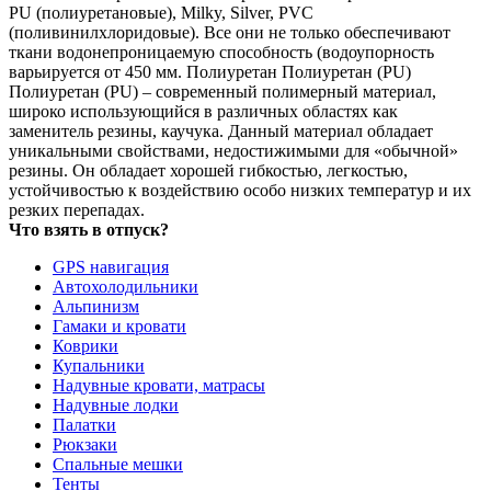
PU (полиуретановые), Milky, Silver, PVC
(поливинилхлоридовые). Все они не только обеспечивают
ткани водонепроницаемую способность (водоупорность
варьируется от 450 мм. Полиуретан Полиуретан (PU)
Полиуретан (PU) – современный полимерный материал,
широко использующийся в различных областях как
заменитель резины, каучука. Данный материал обладает
уникальными свойствами, недостижимыми для «обычной»
резины. Он обладает хорошей гибкостью, легкостью,
устойчивостью к воздействию особо низких температур и их
резких перепадах.
Что взять в отпуск?
GPS навигация
Автохолодильники
Альпинизм
Гамаки и кровати
Коврики
Купальники
Надувные кровати, матрасы
Надувные лодки
Палатки
Рюкзаки
Спальные мешки
Тенты