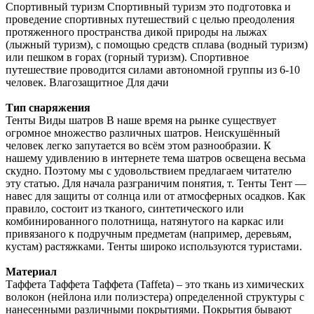
Спортивный туризм Спортивный туризм это подготовка и
проведение спортивных путешествий с целью преодоления
протяженного пространства дикой природы на лыжах
(лыжный туризм), с помощью средств сплава (водный туризм)
или пешком в горах (горный туризм). Спортивное
путешествие проводится силами автономной группы из 6-10
человек. Влагозащитное Для дачи
Тип снаряжения
Тенты Виды шатров В наше время на рынке существует
огромное множество различных шатров. Неискушённый
человек легко запутается во всём этом разнообразии. К
нашему удивлению в интернете тема шатров освещена весьма
скудно. Поэтому мы с удовольствием предлагаем читателю
эту статью. Для начала разграничим понятия, т. Тенты Тент —
навес для защиты от солнца или от атмосферных осадков. Как
правило, состоит из тканого, синтетического или
комбинированного полотнища, натянутого на каркас или
привязаного к подручным предметам (например, деревьям,
кустам) растяжками. Тенты широко используются туристами.
Материал
Таффета Таффета Таффета (Taffeta) – это ткань из химических
волокон (нейлона или полиэстера) определенной структуры с
нанесенными различными покрытиями. Покрытия бывают