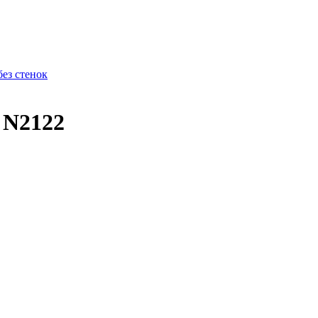
без стенок
N2122