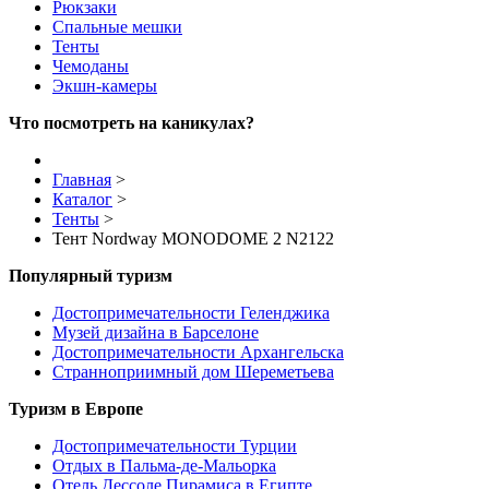
Рюкзаки
Спальные мешки
Тенты
Чемоданы
Экшн-камеры
Что посмотреть на каникулах?
Главная
>
Каталог
>
Тенты
>
Тент Nordway MONODOME 2 N2122
Популярный туризм
Достопримечательности Геленджика
Музей дизайна в Барселоне
Достопримечательности Архангельска
Странноприимный дом Шереметьева
Туризм в Европе
Достопримечательности Турции
Отдых в Пальма-де-Мальорка
Отель Дессоле Пирамиса в Египте