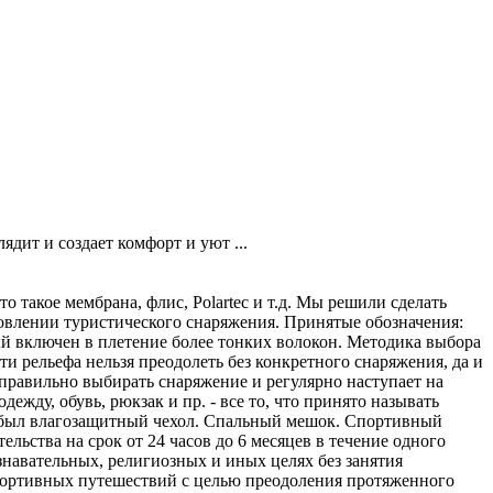
дит и создает комфорт и уют ...
 такое мембрана, флис, Polartec и т.д. Мы решили сделать
овлении туристического снаряжения. Принятые обозначения:
рый включен в плетение более тонких волокон. Методика выбора
 рельефа нельзя преодолеть без конкретного снаряжения, да и
 правильно выбирать снаряжение и регулярно наступает на
ежду, обувь, рюкзак и пр. - все то, что принято называть
у был влагозащитный чехол. Спальный мешок. Спортивный
ьства на срок от 24 часов до 6 месяцев в течение одного
знавательных, религиозных и иных целях без занятия
портивных путешествий с целью преодоления протяженного