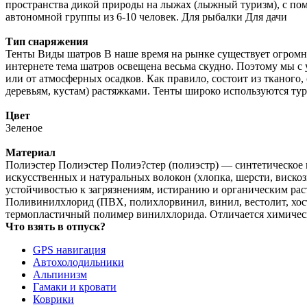
пространства дикой природы на лыжах (лыжный туризм), с пом
автономной группы из 6-10 человек. Для рыбалки Для дачи
Тип снаряжения
Тенты Виды шатров В наше время на рынке существует огромн
интернете тема шатров освещена весьма скудно. Поэтому мы с 
или от атмосферных осадков. Как правило, состоит из тканого
деревьям, кустам) растяжками. Тенты широко используются ту
Цвет
Зеленое
Материал
Полиэстер Полиэстер Полиэ?стер (полиэстр) — синтетическое в
искусственных и натуральных волокон (хлопка, шерсти, вискоз
устойчивостью к загрязнениям, истиранию и органическим р
Поливинилхлорид (ПВХ, полихлорвинил, винил, вестолит, хостал
термопластичный полимер винилхлорида. Отличается химическ
Что взять в отпуск?
GPS навигация
Автохолодильники
Альпинизм
Гамаки и кровати
Коврики