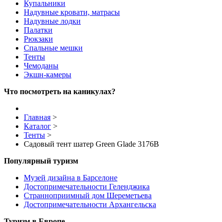
Купальники
Надувные кровати, матрасы
Надувные лодки
Палатки
Рюкзаки
Спальные мешки
Тенты
Чемоданы
Экшн-камеры
Что посмотреть на каникулах?
Главная
>
Каталог
>
Тенты
>
Садовый тент шатер Green Glade 3176В
Популярный туризм
Музей дизайна в Барселоне
Достопримечательности Геленджика
Странноприимный дом Шереметьева
Достопримечательности Архангельска
Туризм в Европе