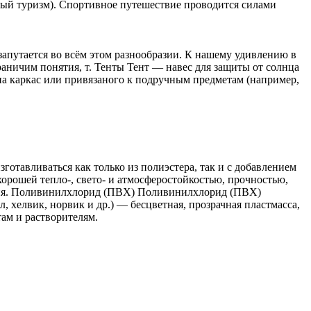
ный туризм). Спортивное путешествие проводится силами
апутается во всём этом разнообразии. К нашему удивлению в
раничим понятия, т. Тенты Тент — навес для защиты от солнца
на каркас или привязаного к подручным предметам (например,
готавливаться как только из полиэстера, так и с добавлением
хорошей тепло-, свето- и атмосферостойкостью, прочностью,
ания. Поливинилхлорид (ПВХ) Поливинилхлорид (ПВХ)
 хелвик, норвик и др.) — бесцветная, прозрачная пластмасса,
ам и растворителям.