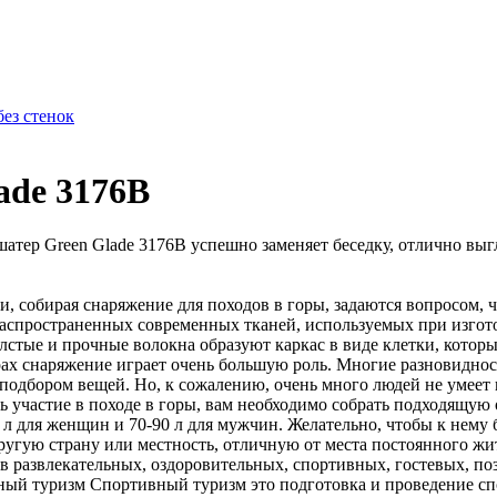
без стенок
ade 3176В
тер Green Glade 3176В успешно заменяет беседку, отлично выгля
собирая снаряжение для походов в горы, задаются вопросом, что
 распространенных современных тканей, используемых при изгот
толстые и прочные волокна образуют каркас в виде клетки, кото
х снаряжение играет очень большую роль. Многие разновидности
 подбором вещей. Но, к сожалению, очень много людей не умеет
 участие в походе в горы, вам необходимо собрать подходящую од
0 л для женщин и 70-90 л для мужчин. Желательно, чтобы к нем
гую страну или местность, отличную от места постоянного жител
в развлекательных, оздоровительных, спортивных, гостевых, по
вный туризм Спортивный туризм это подготовка и проведение с