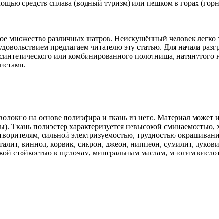
ощью средств сплава (водный туризм) или пешком в горах (гор
ое множество различных шатров. Неискушённый человек легко з
удовольствием предлагаем читателю эту статью. Для начала разг
, синтетического или комбинированного полотнища, натянутого 
ристами.
олокно на основе полиэфира и ткань из него. Материал может из
ы). Ткань полиэстер характеризуется невысокой сминаемостью, 
астворителям, сильной электризуемостью, трудностью окрашив
ит, виннол, корвик, сикрон, джеон, ниппеон, сумилит, луковил,
ой стойкостью к щелочам, минеральным маслам, многим кислот