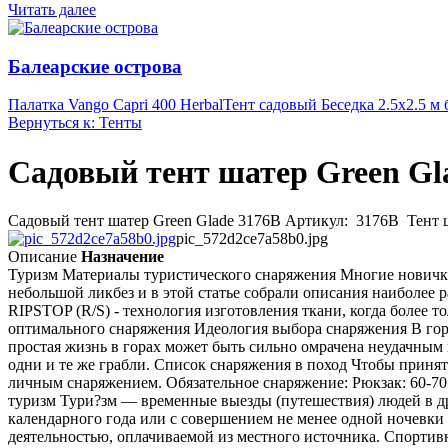
Читать далее
Балеарские острова
Палатка Vango Capri 400 Herbal
Тент садовый Беседка 2.5х2.5 м 
Вернуться к: Тенты
Садовый тент шатер Green Gl
Садовый тент шатер Green Glade 3176В Артикул: 3176В Тент ша
pic_572d2ce7a58b0.jpg
Описание
Назначение
Туризм Материалы туристического снаряжения Многие новички, 
небольшой ликбез и в этой статье собрали описания наиболее
RIPSTOP (R/S) - технология изготовления ткани, когда более 
оптимального снаряжения Идеология выбора снаряжения В гора
простая жизнь в горах может быть сильно омрачена неудачным
одни и те же грабли. Список снаряжения в поход Чтобы принять
личным снаряжением. Обязательное снаряжение: Рюкзак: 60-7
туризм Тури?зм — временные выезды (путешествия) людей в дру
календарного года или с совершением не менее одной ночевки 
деятельностью, оплачиваемой из местного источника. Спорти