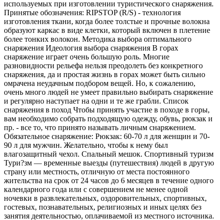
используемых при изготовлении туристического снаряжения.
Принятые обозначения: RIPSTOP (R/S) - технология
изготовления ткани, когда более толстые и прочные волокна
образуют каркас в виде клетки, который включен в плетение
более тонких волокон. Методика выбора оптимального
снаряжения Идеология выбора снаряжения В горах
снаряжение играет очень большую роль. Многие
разновидности рельефа нельзя преодолеть без конкретного
снаряжения, да и простая жизнь в горах может быть сильно
омрачена неудачным подбором вещей. Но, к сожалению,
очень много людей не умеет правильно выбирать снаряжение
и регулярно наступает на одни и те же грабли. Список
снаряжения в поход Чтобы принять участие в походе в горы,
вам необходимо собрать подходящую одежду, обувь, рюкзак и
пр. - все то, что принято называть личным снаряжением.
Обязательное снаряжение: Рюкзак: 60-70 л для женщин и 70-
90 л для мужчин. Желательно, чтобы к нему был
влагозащитный чехол. Спальный мешок. Спортивный туризм
Тури?зм — временные выезды (путешествия) людей в другую
страну или местность, отличную от места постоянного
жительства на срок от 24 часов до 6 месяцев в течение одного
календарного года или с совершением не менее одной
ночевки в развлекательных, оздоровительных, спортивных,
гостевых, познавательных, религиозных и иных целях без
занятия деятельностью, оплачиваемой из местного источника.