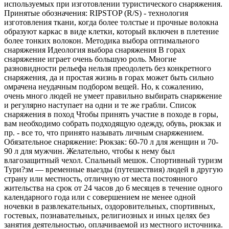
используемых при изготовлении туристического снаряжения.
Принятые обозначения: RIPSTOP (R/S) - технология
изготовления ткани, когда более толстые и прочные волокна
образуют каркас в виде клетки, который включен в плетение
более тонких волокон. Методика выбора оптимального
снаряжения Идеология выбора снаряжения В горах
снаряжение играет очень большую роль. Многие
разновидности рельефа нельзя преодолеть без конкретного
снаряжения, да и простая жизнь в горах может быть сильно
омрачена неудачным подбором вещей. Но, к сожалению,
очень много людей не умеет правильно выбирать снаряжение
и регулярно наступает на одни и те же грабли. Список
снаряжения в поход Чтобы принять участие в походе в горы,
вам необходимо собрать подходящую одежду, обувь, рюкзак и
пр. - все то, что принято называть личным снаряжением.
Обязательное снаряжение: Рюкзак: 60-70 л для женщин и 70-
90 л для мужчин. Желательно, чтобы к нему был
влагозащитный чехол. Спальный мешок. Спортивный туризм
Тури?зм — временные выезды (путешествия) людей в другую
страну или местность, отличную от места постоянного
жительства на срок от 24 часов до 6 месяцев в течение одного
календарного года или с совершением не менее одной
ночевки в развлекательных, оздоровительных, спортивных,
гостевых, познавательных, религиозных и иных целях без
занятия деятельностью, оплачиваемой из местного источника.