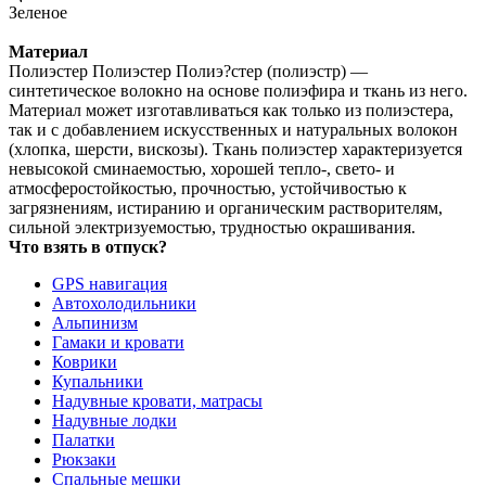
Зеленое
Материал
Полиэстер Полиэстер Полиэ?стер (полиэстр) —
синтетическое волокно на основе полиэфира и ткань из него.
Материал может изготавливаться как только из полиэстера,
так и с добавлением искусственных и натуральных волокон
(хлопка, шерсти, вискозы). Ткань полиэстер характеризуется
невысокой сминаемостью, хорошей тепло-, свето- и
атмосферостойкостью, прочностью, устойчивостью к
загрязнениям, истиранию и органическим растворителям,
сильной электризуемостью, трудностью окрашивания.
Что взять в отпуск?
GPS навигация
Автохолодильники
Альпинизм
Гамаки и кровати
Коврики
Купальники
Надувные кровати, матрасы
Надувные лодки
Палатки
Рюкзаки
Спальные мешки