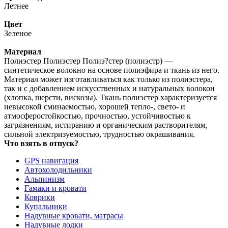
Летнее
Цвет
Зеленое
Материал
Полиэстер Полиэстер Полиэ?стер (полиэстр) —
синтетическое волокно на основе полиэфира и ткань из него.
Материал может изготавливаться как только из полиэстера,
так и с добавлением искусственных и натуральных волокон
(хлопка, шерсти, вискозы). Ткань полиэстер характеризуется
невысокой сминаемостью, хорошей тепло-, свето- и
атмосферостойкостью, прочностью, устойчивостью к
загрязнениям, истиранию и органическим растворителям,
сильной электризуемостью, трудностью окрашивания.
Что взять в отпуск?
GPS навигация
Автохолодильники
Альпинизм
Гамаки и кровати
Коврики
Купальники
Надувные кровати, матрасы
Надувные лодки