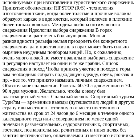
используемых при изготовлении туристического снаряжения.
Принятые обозначения: RIPSTOP (R/S) - технология
изготовления ткани, когда более толстые и прочные волокна
образуют каркас в виде клетки, который включен в плетение
более тонких волокон. Методика выбора оптимального
снаряжения Идеология выбора снаряжения В горах
снаряжение играет очень большую роль. Многие
разновидности рельефа нельзя преодолеть без конкретного
снаряжения, да и простая жизнь в горах может быть сильно
омрачена неудачным подбором вещей. Но, к сожалению,
очень много людей не умеет правильно выбирать снаряжение
и регулярно наступает на одни и те же грабли. Список
снаряжения в поход Чтобы принять участие в походе в горы,
вам необходимо собрать подходящую одежду, обувь, рюкзак и
пр. - все то, что принято называть личным снаряжением.
Обязательное снаряжение: Рюкзак: 60-70 л для женщин и 70-
90 л для мужчин. Желательно, чтобы к нему был
влагозащитный чехол. Спальный мешок. Спортивный туризм
Тури?зм — временные выезды (путешествия) людей в другую
страну или местность, отличную от места постоянного
жительства на срок от 24 часов до 6 месяцев в течение одного
календарного года или с совершением не менее одной
ночевки в развлекательных, оздоровительных, спортивных,
гостевых, познавательных, религиозных и иных целях без
занятия деятельностью, оплачиваемой из местного источника.