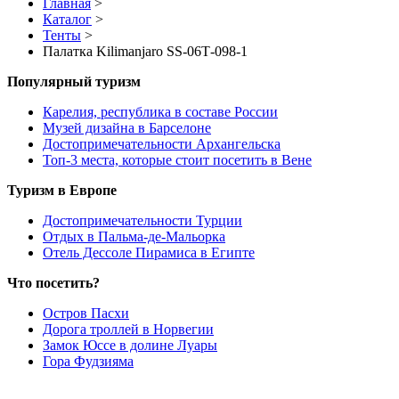
Главная
>
Каталог
>
Тенты
>
Палатка Kilimanjaro SS-06Т-098-1
Популярный туризм
Карелия, республика в составе России
Музей дизайна в Барселоне
Достопримечательности Архангельска
Топ-3 места, которые стоит посетить в Вене
Туризм в Европе
Достопримечательности Турции
Отдых в Пальма-де-Мальорка
Отель Дессоле Пирамиса в Египте
Что посетить?
Остров Пасхи
Дорога троллей в Норвегии
Замок Юссе в долине Луары
Гора Фудзияма