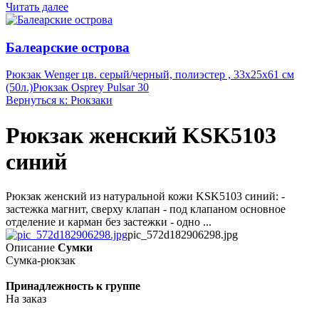
Читать далее
Балеарские острова
Рюкзак Wenger цв. серый/черный, полиэстер , 33х25х61 см
(50л.)
Рюкзак Osprey Pulsar 30
Вернуться к: Рюкзаки
Рюкзак женский KSK5103
синий
Рюкзак женский из натуральной кожи KSK5103 синий: -
застежка магнит, сверху клапан - под клапаном основное
отделение и карман без застежки - одно ...
pic_572d182906298.jpg
Описание
Сумки
Сумка-рюкзак
Принадлежность к группе
На заказ