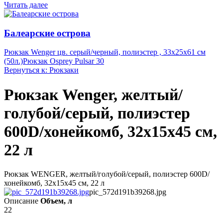
Читать далее
Балеарские острова
Рюкзак Wenger цв. серый/черный, полиэстер , 33х25х61 см
(50л.)
Рюкзак Osprey Pulsar 30
Вернуться к: Рюкзаки
Рюкзак Wenger, желтый/
голубой/серый, полиэстер
600D/хонейкомб, 32x15x45 см,
22 л
Рюкзак WENGER, желтый/голубой/серый, полиэстер 600D/
хонейкомб, 32x15x45 см, 22 л
pic_572d191b39268.jpg
Описание
Объем, л
22