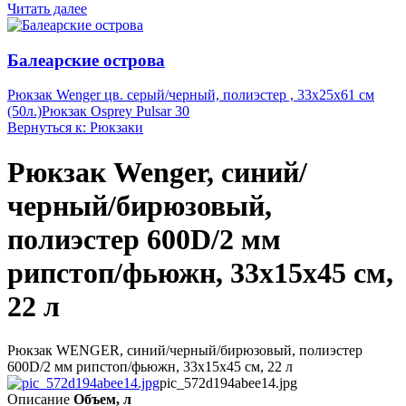
Читать далее
Балеарские острова
Рюкзак Wenger цв. серый/черный, полиэстер , 33х25х61 см
(50л.)
Рюкзак Osprey Pulsar 30
Вернуться к: Рюкзаки
Рюкзак Wenger, синий/
черный/бирюзовый,
полиэстер 600D/2 мм
рипстоп/фьюжн, 33x15x45 см,
22 л
Рюкзак WENGER, синий/черный/бирюзовый, полиэстер
600D/2 мм рипстоп/фьюжн, 33x15x45 см, 22 л
pic_572d194abee14.jpg
Описание
Объем, л