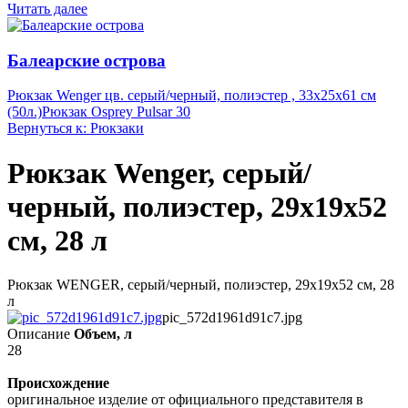
Читать далее
Балеарские острова
Рюкзак Wenger цв. серый/черный, полиэстер , 33х25х61 см
(50л.)
Рюкзак Osprey Pulsar 30
Вернуться к: Рюкзаки
Рюкзак Wenger, серый/
черный, полиэстер, 29х19х52
см, 28 л
Рюкзак WENGER, серый/черный, полиэстер, 29х19х52 см, 28
л
pic_572d1961d91c7.jpg
Описание
Объем, л
28
Происхождение
оригинальное изделие от официального представителя в