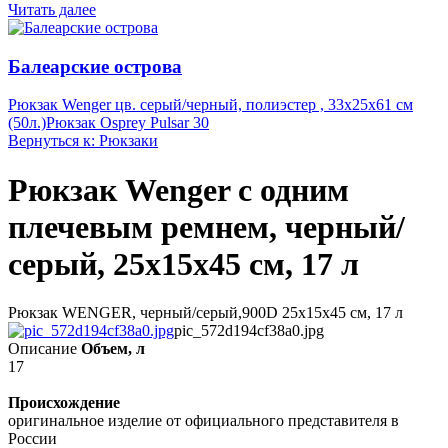
Читать далее
Балеарские острова
Рюкзак Wenger цв. серый/черный, полиэстер , 33х25х61 см
(50л.)
Рюкзак Osprey Pulsar 30
Вернуться к: Рюкзаки
Рюкзак Wenger с одним
плечевым ремнем, черный/
серый, 25x15x45 см, 17 л
Рюкзак WENGER, черный/серый,900D 25x15x45 см, 17 л
pic_572d194cf38a0.jpg
Описание
Объем, л
17
Происхождение
оригинальное изделие от официального представителя в
России