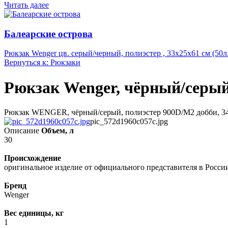
Читать далее
Балеарские острова
Рюкзак Wenger цв. серый/черный, полиэстер , 33х25х61 см (50л.
Вернуться к: Рюкзаки
Рюкзак Wenger, чёрный/серый,
Рюкзак WENGER, чёрный/серый, полиэстер 900D/М2 добби, 34x
pic_572d1960c057c.jpg
Описание
Объем, л
30
Происхождение
оригинальное изделие от официального представителя в Росси
Бренд
Wenger
Вес единицы, кг
1