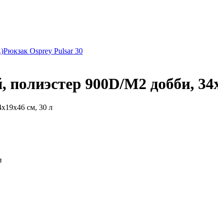
)
Рюкзак Osprey Pulsar 30
 полиэстер 900D/М2 добби, 34x
19x46 см, 30 л
и