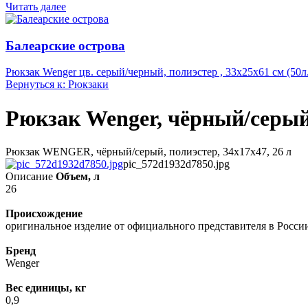
Читать далее
Балеарские острова
Рюкзак Wenger цв. серый/черный, полиэстер , 33х25х61 см (50л.
Вернуться к: Рюкзаки
Рюкзак Wenger, чёрный/серый,
Рюкзак WENGER, чёрный/серый, полиэстер, 34х17х47, 26 л
pic_572d1932d7850.jpg
Описание
Объем, л
26
Происхождение
оригинальное изделие от официального представителя в Росси
Бренд
Wenger
Вес единицы, кг
0,9