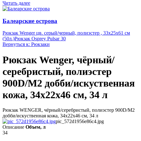
Читать далее
Балеарские острова
Рюкзак Wenger цв. серый/черный, полиэстер , 33х25х61 см
(50л.)
Рюкзак Osprey Pulsar 30
Вернуться к: Рюкзаки
Рюкзак Wenger, чёрный/
серебристый, полиэстер
900D/М2 добби/искуственная
кожа, 34x22x46 см, 34 л
Рюкзак WENGER, чёрный/серебристый, полиэстер 900D/М2
добби/искуственная кожа, 34x22x46 см, 34 л
pic_572d1956e86c4.jpg
Описание
Объем, л
34