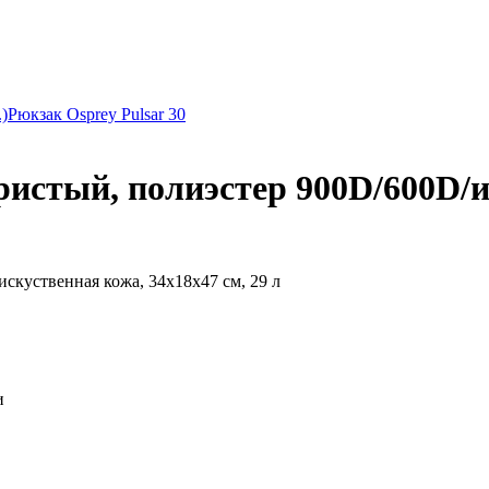
)
Рюкзак Osprey Pulsar 30
ристый, полиэстер 900D/600D/и
куственная кожа, 34x18x47 см, 29 л
и