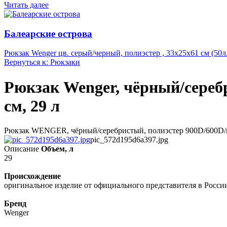
Читать далее
Балеарские острова
Рюкзак Wenger цв. серый/черный, полиэстер , 33х25х61 см (50л.
Вернуться к: Рюкзаки
Рюкзак Wenger, чёрный/сереб
см, 29 л
Рюкзак WENGER, чёрный/серебристый, полиэстер 900D/600D/ис
pic_572d195d6a397.jpg
Описание
Объем, л
29
Происхождение
оригинальное изделие от официального представителя в Росси
Бренд
Wenger