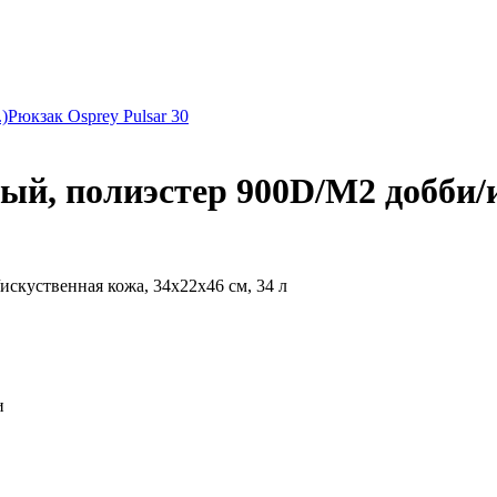
)
Рюкзак Osprey Pulsar 30
ый, полиэстер 900D/М2 добби/и
куственная кожа, 34x22x46 см, 34 л
и