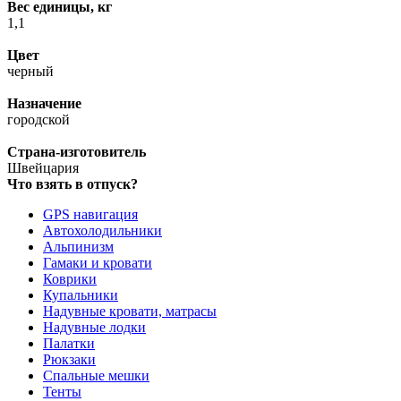
Вес единицы, кг
1,1
Цвет
черный
Назначение
городской
Страна-изготовитель
Швейцария
Что взять в отпуск?
GPS навигация
Автохолодильники
Альпинизм
Гамаки и кровати
Коврики
Купальники
Надувные кровати, матрасы
Надувные лодки
Палатки
Рюкзаки
Спальные мешки
Тенты