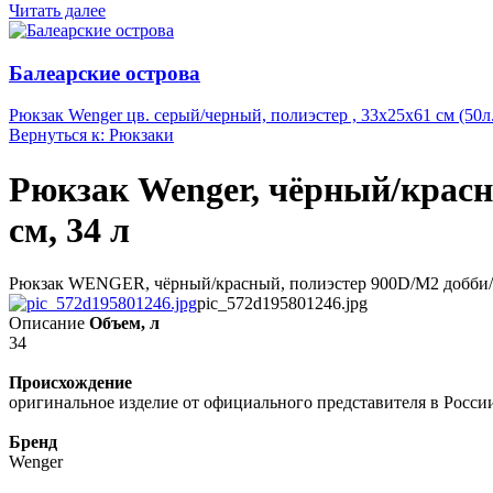
Читать далее
Балеарские острова
Рюкзак Wenger цв. серый/черный, полиэстер , 33х25х61 см (50л.
Вернуться к: Рюкзаки
Рюкзак Wenger, чёрный/красн
см, 34 л
Рюкзак WENGER, чёрный/красный, полиэстер 900D/М2 добби/ис
pic_572d195801246.jpg
Описание
Объем, л
34
Происхождение
оригинальное изделие от официального представителя в Росси
Бренд
Wenger