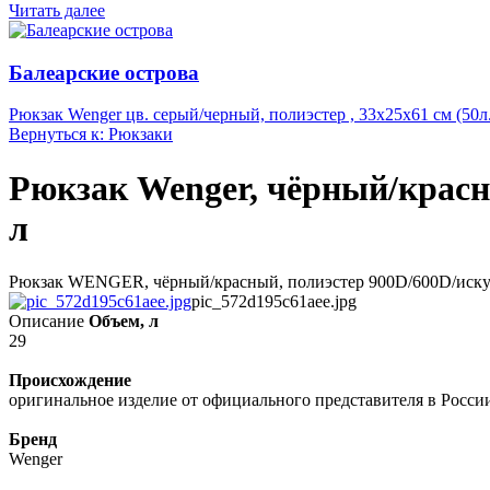
Читать далее
Балеарские острова
Рюкзак Wenger цв. серый/черный, полиэстер , 33х25х61 см (50л.
Вернуться к: Рюкзаки
Рюкзак Wenger, чёрный/красны
л
Рюкзак WENGER, чёрный/красный, полиэстер 900D/600D/искуст
pic_572d195c61aee.jpg
Описание
Объем, л
29
Происхождение
оригинальное изделие от официального представителя в Росси
Бренд
Wenger