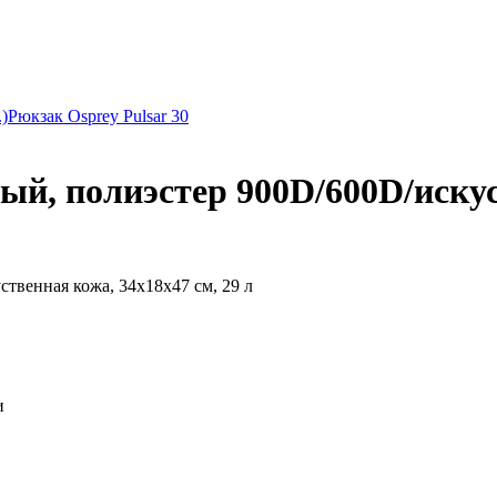
)
Рюкзак Osprey Pulsar 30
й, полиэстер 900D/600D/искуст
венная кожа, 34x18x47 см, 29 л
и