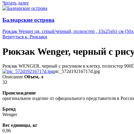
Читать далее
Балеарские острова
Рюкзак Wenger цв. серый/черный, полиэстер , 33х25х61 см (50л.
Вернуться к: Рюкзаки
Рюкзак Wenger, черный с рисун
Рюкзак WENGER, черный с рисунком в клетку, полиэстер 900D,
pic_572d19216717d.jpg
Описание
Объем, л
32
Происхождение
оригинальное изделие от официального представителя в Росси
Бренд
Wenger
Вес единицы, кг
0,96