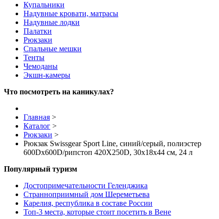
Купальники
Надувные кровати, матрасы
Надувные лодки
Палатки
Рюкзаки
Спальные мешки
Тенты
Чемоданы
Экшн-камеры
Что посмотреть на каникулах?
Главная
>
Каталог
>
Рюкзаки
>
Рюкзак Swissgear Sport Line, синий/серый, полиэстер
600Dx600D/рипстоп 420X250D, 30x18x44 см, 24 л
Популярный туризм
Достопримечательности Геленджика
Странноприимный дом Шереметьева
Карелия, республика в составе России
Топ-3 места, которые стоит посетить в Вене