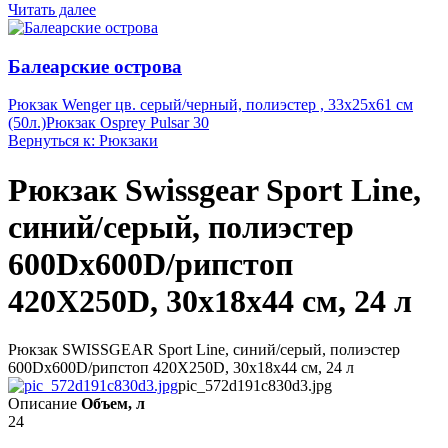
Читать далее
Балеарские острова
Рюкзак Wenger цв. серый/черный, полиэстер , 33х25х61 см
(50л.)
Рюкзак Osprey Pulsar 30
Вернуться к: Рюкзаки
Рюкзак Swissgear Sport Line,
синий/серый, полиэстер
600Dx600D/рипстоп
420X250D, 30x18x44 см, 24 л
Рюкзак SWISSGEAR Sport Line, синий/серый, полиэстер
600Dx600D/рипстоп 420X250D, 30x18x44 см, 24 л
pic_572d191c830d3.jpg
Описание
Объем, л
24