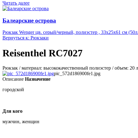
Читать далее
Балеарские острова
Рюкзак Wenger цв. серый/черный, полиэстер , 33х25х61 см (50л.
Вернуться к: Рюкзаки
Reisenthel RC7027
Рюкзак / материал: высококачественный полиэстер / объем: 20 
pic_572d186900fe1.jpg
Описание
Назначение
городской
Для кого
мужчин, женщин