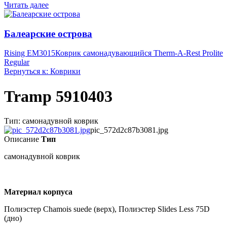
Читать далее
Балеарские острова
Rising EM3015
Коврик самонадувающийся Therm-A-Rest Prolite
Regular
Вернуться к: Коврики
Tramp 5910403
Тип: самонадувной коврик
pic_572d2c87b3081.jpg
Описание
Тип
самонадувной коврик
Материал корпуса
Полиэстер Сhamois suede (верх), Полиэстер Slides Less 75D
(дно)