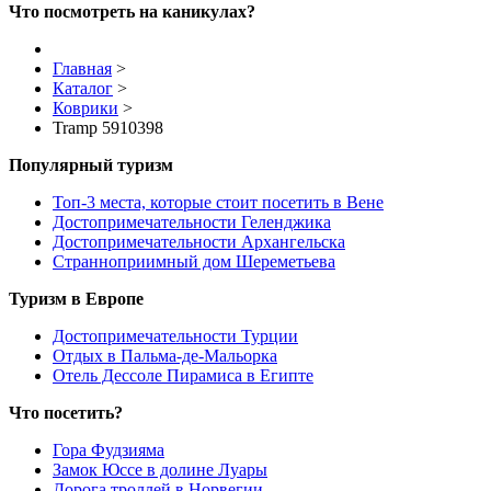
Что посмотреть на каникулах?
Главная
>
Каталог
>
Коврики
>
Tramp 5910398
Популярный туризм
Топ-3 места, которые стоит посетить в Вене
Достопримечательности Геленджика
Достопримечательности Архангельска
Странноприимный дом Шереметьева
Туризм в Европе
Достопримечательности Турции
Отдых в Пальма-де-Мальорка
Отель Дессоле Пирамиса в Египте
Что посетить?
Гора Фудзияма
Замок Юссе в долине Луары
Дорога троллей в Норвегии