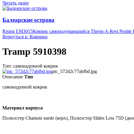
Читать далее
Балеарские острова
Rising EM3015
Коврик самонадувающийся Therm-A-Rest Prolite 
Вернуться к: Коврики
Tramp 5910398
Тип: самонадувной коврик
pic_572d2c77abfbd.jpg
Описание
Тип
самонадувной коврик
Материал корпуса
Полиэстер Сhamois suede (верх), Полиэстер Slides Less 75D (дно