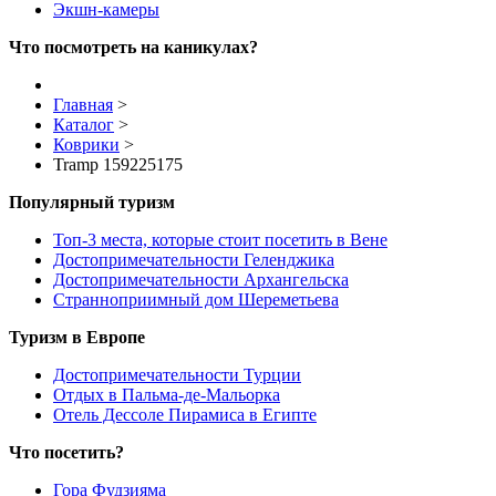
Экшн-камеры
Что посмотреть на каникулах?
Главная
>
Каталог
>
Коврики
>
Tramp 159225175
Популярный туризм
Топ-3 места, которые стоит посетить в Вене
Достопримечательности Геленджика
Достопримечательности Архангельска
Странноприимный дом Шереметьева
Туризм в Европе
Достопримечательности Турции
Отдых в Пальма-де-Мальорка
Отель Дессоле Пирамиса в Египте
Что посетить?
Гора Фудзияма