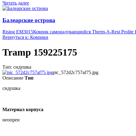
Читать далее
Балеарские острова
Rising EM3015
Коврик самонадувающийся Therm-A-Rest Prolite 
Вернуться к: Коврики
Tramp 159225175
Тип: сидушка
pic_572d2c757af75.jpg
Описание
Тип
сидушка
Материал корпуса
неопрен