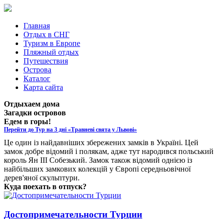
Главная
Отдых в СНГ
Туризм в Европе
Пляжный отдых
Путешествия
Острова
Каталог
Карта сайта
Отдыхаем дома
Загадки островов
Едем в горы!
Перейти до Тур на 3 дні «Травневі свята у Львові»
Це один із найдавніших збережених замків в Україні. Цей
замок добре відомий і полякам, адже тут народився польський
король Ян ІІІ Собезький. Замок також відомий однією із
найбільших замкових колекцій у Європі середньовічної
дерев'яної скульптури.
Куда поехать в отпуск?
Достопримечательности Турции