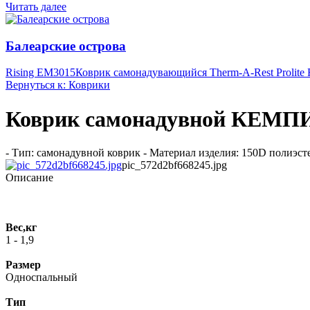
Читать далее
Балеарские острова
Rising EM3015
Коврик самонадувающийся Therm-A-Rest Prolite 
Вернуться к: Коврики
Коврик самонадувной КЕМП
- Тип: самонадувной коврик - Материал изделия: 150D полиэсте
pic_572d2bf668245.jpg
Описание
Вес,кг
1 - 1,9
Размер
Односпальный
Тип