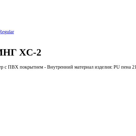
Regular
ИНГ XC-2
р с ПВХ покрытием - Внутренний материал изделия: PU пена 21кг