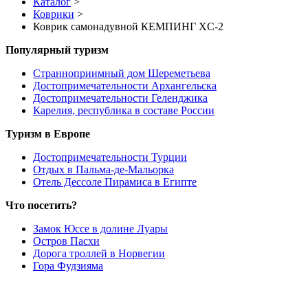
Каталог
>
Коврики
>
Коврик самонадувной КЕМПИНГ XC-2
Популярный туризм
Странноприимный дом Шереметьева
Достопримечательности Архангельска
Достопримечательности Геленджика
Карелия, республика в составе России
Туризм в Европе
Достопримечательности Турции
Отдых в Пальма-де-Мальорка
Отель Дессоле Пирамиса в Египте
Что посетить?
Замок Юссе в долине Луары
Остров Пасхи
Дорога троллей в Норвегии
Гора Фудзияма