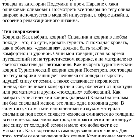
товары из категории Подсумки и проч. Наравне с хаки,
оливковый оливковый Посмотреть все товары по тегу олива
широко используется в модной индустрии, в сфере дизайна,
особенно релаксационного дизайна.
Тип снаряжения
Коврики Как выбрать коврик? Спальник и коврик в любом
походе – это, по сути, кровать туриста. И походная кровать,
как и обычная, «домашняя», должна быть такой же
комфортной и удобной. Один мой товарищ спал во время
путешествий не на туристическом коврике, а на материале из
светоотражателя для автомобиля. Как выбрать туристический
коврик Туристический коврик коврик Посмотреть все товары
по тегу коврики защищает человека от холода и сырости,
идущей снизу от земли, а также сглаживает неровности
почвы; обеспечивает комфортный сон, оберегает от простуды
или ревматизма и других «походных» заболеваний. Как
выбрать туристический коврик (каремат) Каким бы теплым
ни был спальный мешок, это лишь одна половина дела. В
силу того, что мягкий наполненный воздухом материал
спальника под весом спящего человека сминается до толщины
всего в несколько миллиметров, он практически не изолирует
нас снизу от холодной земли и мало что добавляет к ее
мягкости . Как сворачивать самонадувающийся коврик Для
того, чтобы самонадувающийся коврик Кемпинговые матрасы