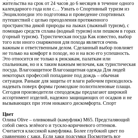
жительства на срок от 24 часов до 6 месяцев в течение одного
календарного года или с… Узнать о Спортивный туризм из
Энциклопедии это подготовка и проведение спортивных
путешествий с целью преодоления протяженного
пространства дикой природы на лыжах (лыжный туризм), с
помощью средств сплава (водный туризм) или пешком в горах
(горный туризм). Туристическая посуда Как известно, выбор
того или иного снаряжения для похода является очень
важным и ответственным делом. Сделанный выбор повлияет
не только на комфорт в походе, но и на всю его успешность.
Это относится не только к рюкзакам, палаткам или
спальникам, но и к таким важным мелочам, как туристическая
посуда. Влагозащитное Влагозащитная одежда Для людей
некоторых профессий попадание под дождь – обычная
ситуация. Раньше для защиты от влаги рабочим приходилось
надевать поверх формы громоздкие полиэтиленовые плащи.
Сегодня производители спецодежды предлагают широкий
ассортимент изделий, надежно защищающих от осадков и не
вызывающих при этом никакого дискомфорта. Спорт
Цвет
Олива Olive – оливковый (камуфляж) М65. Предсталяющий
собой смесь зелёного и тускло-коричневого оттенков.
Считается классикой камуфляжа. Более глубокий цвет по
сравнению с хаки. Если хаки подсумки Посмотреть все