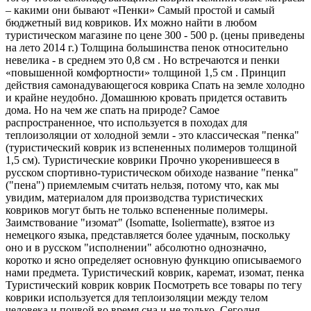
– какими они бывают «Пенки» Самый простой и самый
бюджетный вид ковриков. Их можно найти в любом
туристическом магазине по цене 300 - 500 р. (цены приведены
на лето 2014 г.) Толщина большинства пенок относительно
невелика - в среднем это 0,8 см . Но встречаются и пенки
«повышенной комфортности» толщиной 1,5 см . Принцип
действия самонадувающегося коврика Спать на земле холодно
и крайне неудобно. Домашнюю кровать придется оставить
дома. Но на чем же спать на природе? Самое
распространенное, что используется в походах для
теплоизоляции от холодной земли - это классическая "пенка"
(туристический коврик из вспененных полимеров толщиной
1,5 см). Туристические коврики Прочно укоренившееся в
русском спортивно-туристическом обиходе название "пенка"
("пена") приемлемым считать нельзя, потому что, как мы
увидим, материалом для производства туристических
ковриков могут быть не только вспененные полимеры.
Заимствование "изомат" (Isomatte, Isoliermatte), взятое из
немецкого языка, представляется более удачным, поскольку
оно и в русском "исполнении" абсолютно однозначно,
коротко и ясно определяет основную функцию описываемого
нами предмета. Туристический коврик, каремат, изомат, пенка
Туристический коврик коврик Посмотреть все товары по тегу
коврики используется для теплоизоляции между телом
человека и почвой во время сна и не только. Сегодня