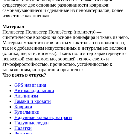
существуют две основные разновидности ковриков:
самонадувающиеся и сделанные из пеноматериалов, более
известные как «пенка».
Материал
Полиэстер Полиэстер Полиэ?стер (полиэстр) —
синтетическое волокно на основе полиэфира и ткань из него.
Материал может изготавливаться как только из полиэстера,
так и с добавлением искусственных и натуральных волокон
(хлопка, шерсти, вискозы). Ткань полиэстер характеризуется
невысокой сминаемостью, хорошей тепло-, свето- и
атмосферостойкостью, прочностью, устойчивостью к
загрязнениям, истиранию и органическ
Что взять в отпуск?
GPS навигация
Автохолодильники
Альпинизм
Гамаки и кровати
Коврики
Купальники
Надувные кровати, матрасы
Надувные лодки
Палатки
Рюкзаки