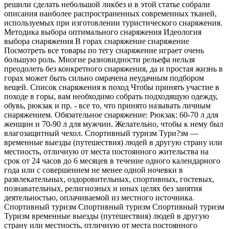
решили сделать небольшой ликбез и в этой статье собрали
описания наиболее распространенных современных тканей,
используемых при изготовлении туристического снаряжения.
Методика выбора оптимального снаряжения Идеология
выбора снаряжения В горах снаряжение снаряжение
Посмотреть все товары по тегу снаряжение играет очень
большую роль. Многие разновидности рельефа нельзя
преодолеть без конкретного снаряжения, да и простая жизнь в
горах может быть сильно омрачена неудачным подбором
вещей. Список снаряжения в поход Чтобы принять участие в
походе в горы, вам необходимо собрать подходящую одежду,
обувь, рюкзак и пр. - все то, что принято называть личным
снаряжением. Обязательное снаряжение: Рюкзак: 60-70 л для
женщин и 70-90 л для мужчин. Желательно, чтобы к нему был
влагозащитный чехол. Спортивный туризм Тури?зм —
временные выезды (путешествия) людей в другую страну или
местность, отличную от места постоянного жительства на
срок от 24 часов до 6 месяцев в течение одного календарного
года или с совершением не менее одной ночевки в
развлекательных, оздоровительных, спортивных, гостевых,
познавательных, религиозных и иных целях без занятия
деятельностью, оплачиваемой из местного источника.
Спортивный туризм Спортивный туризм Спортивный туризм
Туризм временные выезды (путешествия) людей в другую
страну или местность, отличную от места постоянного