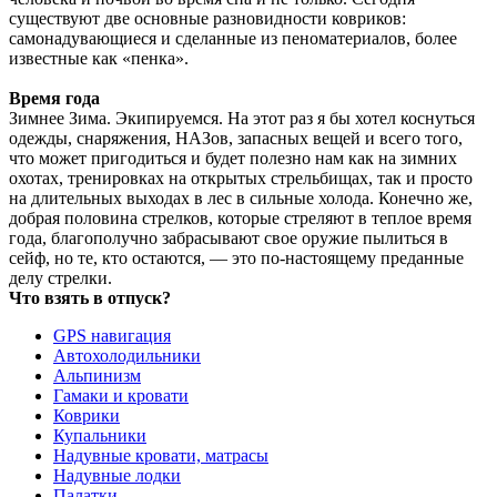
существуют две основные разновидности ковриков:
самонадувающиеся и сделанные из пеноматериалов, более
известные как «пенка».
Время года
Зимнее Зима. Экипируемся. На этот раз я бы хотел коснуться
одежды, снаряжения, НАЗов, запасных вещей и всего того,
что может пригодиться и будет полезно нам как на зимних
охотах, тренировках на открытых стрельбищах, так и просто
на длительных выходах в лес в сильные холода. Конечно же,
добрая половина стрелков, которые стреляют в теплое время
года, благополучно забрасывают свое оружие пылиться в
сейф, но те, кто остаются, — это по-настоящему преданные
делу стрелки.
Что взять в отпуск?
GPS навигация
Автохолодильники
Альпинизм
Гамаки и кровати
Коврики
Купальники
Надувные кровати, матрасы
Надувные лодки
Палатки