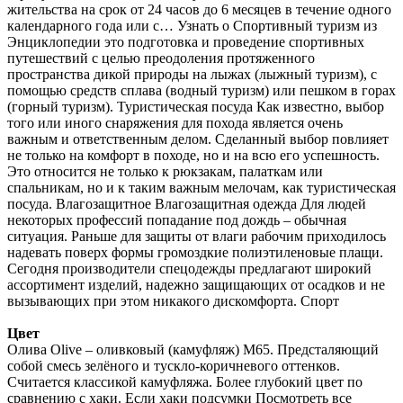
жительства на срок от 24 часов до 6 месяцев в течение одного
календарного года или с… Узнать о Спортивный туризм из
Энциклопедии это подготовка и проведение спортивных
путешествий с целью преодоления протяженного
пространства дикой природы на лыжах (лыжный туризм), с
помощью средств сплава (водный туризм) или пешком в горах
(горный туризм). Туристическая посуда Как известно, выбор
того или иного снаряжения для похода является очень
важным и ответственным делом. Сделанный выбор повлияет
не только на комфорт в походе, но и на всю его успешность.
Это относится не только к рюкзакам, палаткам или
спальникам, но и к таким важным мелочам, как туристическая
посуда. Влагозащитное Влагозащитная одежда Для людей
некоторых профессий попадание под дождь – обычная
ситуация. Раньше для защиты от влаги рабочим приходилось
надевать поверх формы громоздкие полиэтиленовые плащи.
Сегодня производители спецодежды предлагают широкий
ассортимент изделий, надежно защищающих от осадков и не
вызывающих при этом никакого дискомфорта. Спорт
Цвет
Олива Olive – оливковый (камуфляж) М65. Предсталяющий
собой смесь зелёного и тускло-коричневого оттенков.
Считается классикой камуфляжа. Более глубокий цвет по
сравнению с хаки. Если хаки подсумки Посмотреть все