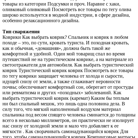
товары из категории Подсумки и проч. Наравне с хаки,
оливковый оливковый Посмотреть все товары по тегу олива
широко используется в модной индустрии, в сфере дизайна,
особенно релаксационного дизайна.
Тип снаряжения
Коврики Как выбрать коврик? Спальник и коврик в любом
походе – это, по сути, кровать туриста. И походная кровать,
как и обычная, «домашняя», должна быть такой же
комфортной и удобной. Один мой товарищ спал во время
путешествий не на туристическом коврике, а на материале из
светоотражателя для автомобиля. Как выбрать туристический
коврик Туристический коврик коврик Посмотреть все товары
по тегу коврики защищает человека от холода и сырости,
идущей снизу от земли, а также сглаживает неровности
почвы; обеспечивает комфортный сон, оберегает от простуды
или ревматизма и других «походных» заболеваний. Как
выбрать туристический коврик (каремат) Каким бы теплым
ни был спальный мешок, это лишь одна половина дела. В
силу того, что мягкий наполненный воздухом материал
спальника под весом спящего человека сминается до толщины
всего в несколько миллиметров, он практически не изолирует
нас снизу от холодной земли и мало что добавляет к ее
мягкости . Как сворачивать самонадувающийся коврик Для
того, чтобы самонадувающийся коврик Кемпинговые матрасы