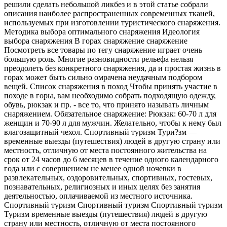
решили сделать небольшой ликбез и в этой статье собрали
описания наиболее распространенных современных тканей,
используемых при изготовлении туристического снаряжения.
Методика выбора оптимального снаряжения Идеология
выбора снаряжения В горах снаряжение снаряжение
Посмотреть все товары по тегу снаряжение играет очень
большую роль. Многие разновидности рельефа нельзя
преодолеть без конкретного снаряжения, да и простая жизнь в
горах может быть сильно омрачена неудачным подбором
вещей. Список снаряжения в поход Чтобы принять участие в
походе в горы, вам необходимо собрать подходящую одежду,
обувь, рюкзак и пр. - все то, что принято называть личным
снаряжением. Обязательное снаряжение: Рюкзак: 60-70 л для
женщин и 70-90 л для мужчин. Желательно, чтобы к нему был
влагозащитный чехол. Спортивный туризм Тури?зм —
временные выезды (путешествия) людей в другую страну или
местность, отличную от места постоянного жительства на
срок от 24 часов до 6 месяцев в течение одного календарного
года или с совершением не менее одной ночевки в
развлекательных, оздоровительных, спортивных, гостевых,
познавательных, религиозных и иных целях без занятия
деятельностью, оплачиваемой из местного источника.
Спортивный туризм Спортивный туризм Спортивный туризм
Туризм временные выезды (путешествия) людей в другую
страну или местность, отличную от места постоянного