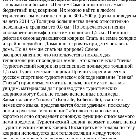
– какими они бывают «Пенки» Самый простой и самый
бюджетный вид ковриков. Их можно найти в любом
туристическом магазине по цене 300 - 500 р. (цены приведены
на лето 2014 г.) Толщина большинства пенок относительно
невелика - в среднем это 0,8 см . Но встречаются и пенки
«повышенной комфортности» толщиной 1,5 см . Принцип
действия самонадувающегося коврика Спать на земле холодно
и крайне неудобно. Домашнюю кровать придется оставить
дома. Но на чем же спать на природе? Самое
распространенное, что используется в походах для
теплоизоляции от холодной земли - это классическая "пенка"
(туристический коврик из вспененных полимеров толщиной
1,5 см). Туристические коврики Прочно укоренившееся в
русском спортивно-туристическом обиходе название "пенка"
("пена") приемлемым считать нельзя, потому что, как мы
увидим, материалом для производства туристических
ковриков могут быть не только вспененные полимеры.
Заимствование "изомат" (Isomatte, Isoliermatte), взятое из
немецкого языка, представляется более удачным, поскольку
оно и в русском "исполнении" абсолютно однозначно,
коротко и ясно определяет основную функцию описываемого
нами предмета. Туристический коврик, каремат, изомат, пенка
Туристический коврик коврик Посмотреть все товары по тегу
коврики используется для теплоизоляции между телом
человека и почвой во время сна и не только. Сегодня