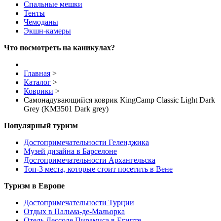
Спальные мешки
Тенты
Чемоданы
Экшн-камеры
Что посмотреть на каникулах?
Главная
>
Каталог
>
Коврики
>
Cамонадувающийся коврик KingCamp Classic Light Dark
Grey (KM3501 Dark grey)
Популярный туризм
Достопримечательности Геленджика
Музей дизайна в Барселоне
Достопримечательности Архангельска
Топ-3 места, которые стоит посетить в Вене
Туризм в Европе
Достопримечательности Турции
Отдых в Пальма-де-Мальорка
Отель Дессоле Пирамиса в Египте