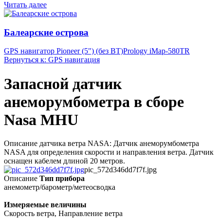
Читать далее
Балеарские острова
GPS навигатор Pioneer (5") (без BT)
Prology iMap-580TR
Вернуться к: GPS навигация
Запасной датчик
анеморумбометра в сборе
Nasa MHU
Описание датчика ветра NASA: Датчик анеморумбометра
NASA для определения скорости и направления ветра. Датчик
оснащен кабелем длиной 20 метров.
pic_572d346dd7f7f.jpg
Описание
Тип прибора
анемометр/барометр/метеосводка
Измеряемые величины
Скорость ветра, Направление ветра